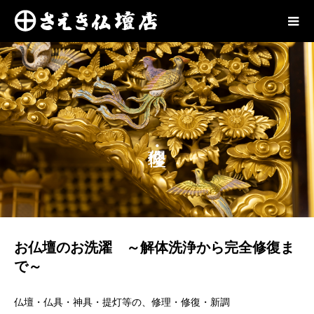
お仏壇のお洗濯 ～解体洗浄から完全修復ま
で～
仏壇・仏具・神具・提灯等の、修理・修復・新調