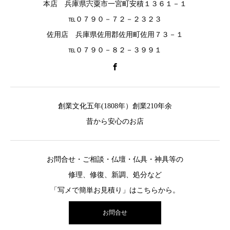
本店 兵庫県宍粟市一宮町安積１３６１－１
℡０７９０－７２－２３２３
佐用店 兵庫県佐用郡佐用町佐用７３－１
℡０７９０－８２－３９９１
創業文化五年(1808年）創業210年余
昔から安心のお店
お問合せ・ご相談・仏壇・仏具・神具等の
修理、修復、新調、処分など
「写メで簡単お見積り」はこちらから。
お問合せ