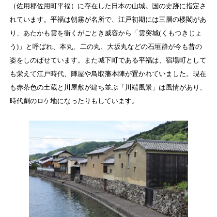
（佐用郡佐用町平福）に存在した日本の山城。国の史跡に指定さ
れています。平福は朝霧が名所で、江戸初期には三層の楼閣があ
り、あたかも雲を衝くがごとき威容から「雲突城(くもつきじょ
う)」と呼ばれ、本丸、二の丸、大坂丸などの石垣群が今も昔の
姿をしのばせています。また城下町である平福は、宿場町として
も栄えて江戸時代、陣屋や鳥取藩本陣が置かれていました。現在
も赤茶色の土蔵と川屋敷が建ち並ぶ「川端風景」は風情があり、
時代劇のロケ地になったりもしています。