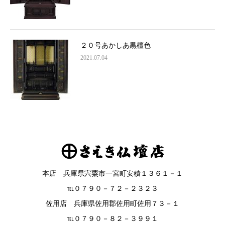
２０号あかしあ黒檀色
2021.07.04
本店 兵庫県宍粟市一宮町安積１３６１－１
℡０７９０－７２－２３２３
佐用店 兵庫県佐用郡佐用町佐用７３－１
℡０７９０－８２－３９９１