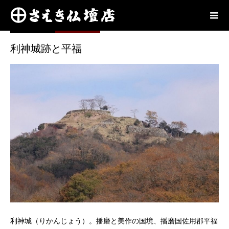
奥播磨
2021.05.10
利神城跡と平福
利神城（りかんじょう）。播磨と美作の国境、播磨国佐用郡平福