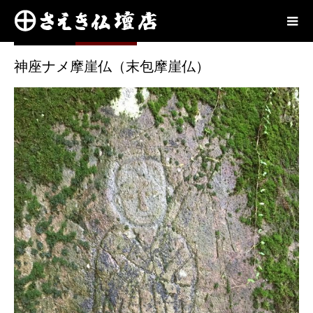
奥播磨
2021.04.20
神座ナメ摩崖仏（末包摩崖仏）