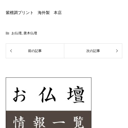
紫檀調プリント 海外製 本店
お仏壇
,
唐木仏壇