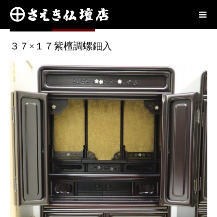
お仏壇
2021.06.23
３７×１７紫檀調螺鈿入