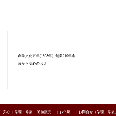
創業文化五年(1808年）創業210年余
昔から安心のお店
・安心
修理・修復
通信販売
お仏壇
お問合せ（修理、修復