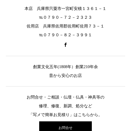
本店 兵庫県宍粟市一宮町安積１３６１－１
℡０７９０－７２－２３２３
佐用店 兵庫県佐用郡佐用町佐用７３－１
℡０７９０－８２－３９９１
創業文化五年(1808年）創業210年余
昔から安心のお店
お問合せ・ご相談・仏壇・仏具・神具等の
修理、修復、新調、処分など
「写メで簡単お見積り」はこちらから。
お問合せ