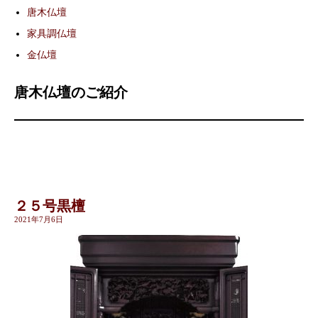
唐木仏壇
家具調仏壇
金仏壇
唐木仏壇のご紹介
２５号黒檀
2021年7月6日