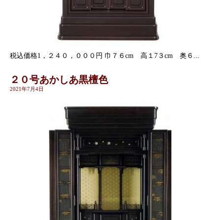
税込価格1，２４０，０００円 巾７６cm 高１7３cm 奥６...
２０号あかしあ黒檀色
2021年7月4日