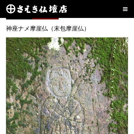
奥播磨
2021.04.20
神座ナメ摩崖仏（末包摩崖仏）